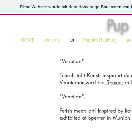
Diese Website wurde mit dem Homepage-Baukasten von
Pup
HOME
about me
art
Puppies Hamburg
mot
"Venetian"
Fetisch trifft Kunst! Inspiriert d
Venetianer wird bei
Spexter
in 
"Venetian",
Fetish meets art! Inspired by Ita
exhibited at
Spexter
in Munich.